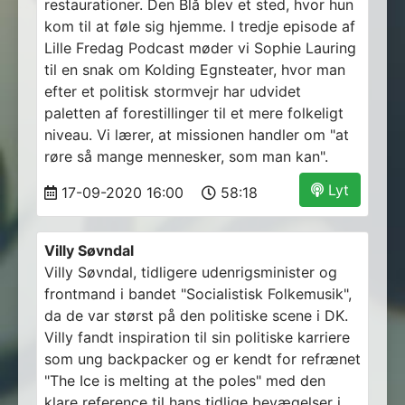
restaurationer. Den Blå blev et sted, hvor hun
kom til at føle sig hjemme. I tredje episode af
Lille Fredag Podcast møder vi Sophie Lauring
til en snak om Kolding Egnsteater, hvor man
efter et politisk stormvejr har udvidet
paletten af forestillinger til et mere folkeligt
niveau. Vi lærer, at missionen handler om "at
røre så mange mennesker, som man kan".
Lyt
17-09-2020 16:00
58:18
Villy Søvndal
Villy Søvndal, tidligere udenrigsminister og
frontmand i bandet "Socialistisk Folkemusik",
da de var størst på den politiske scene i DK.
Villy fandt inspiration til sin politiske karriere
som ung backpacker og er kendt for refrænet
"The Ice is melting at the poles" med den
klare reference til hans tidlige bevægelser i