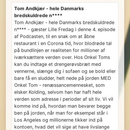
Tom Andkjær - hele Danmarks
bredskuldrede n****
Tom Andkjær - hele Danmarks bredskuldrede
n**** - gæster Lille Fredag i denne 4. episode
af Podcasten, til en snak om at åbne
restaurant i en Corona tid, hvor blodrøde tal
på bundlinjen er realiteten for millioner af
iværksættere verden over. Hos Onkel Toms
kan du indtage et drengerøvsbræt med
vennerne, slænge dig i sofaen og se bold eller
bare få en sludder, helt nede på jorden MED
Onkel Tom - renæssancemennesket, som
elsker Kolding, selvom han har haft hele
verden som adresse i perioder af sit liv. Vi vil
komme ind på, hvordan man bevarer begge
ben på jorden, når man for eksempel står i
Los Angeles og millionerne tikker ind på
kontoen, hvad det vil sige at have livslange