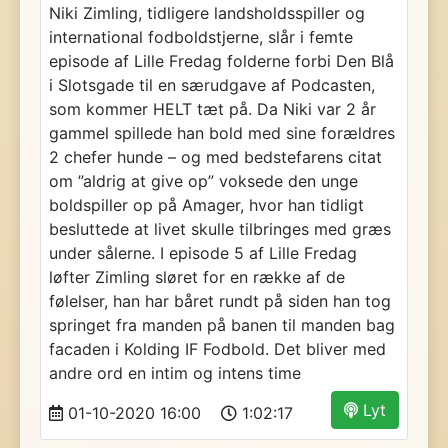
Niki Zimling, tidligere landsholdsspiller og
international fodboldstjerne, slår i femte
episode af Lille Fredag folderne forbi Den Blå
i Slotsgade til en særudgave af Podcasten,
som kommer HELT tæt på. Da Niki var 2 år
gammel spillede han bold med sine forældres
2 chefer hunde – og med bedstefarens citat
om ”aldrig at give op” voksede den unge
boldspiller op på Amager, hvor han tidligt
besluttede at livet skulle tilbringes med græs
under sålerne. I episode 5 af Lille Fredag
løfter Zimling sløret for en række af de
følelser, han har båret rundt på siden han tog
springet fra manden på banen til manden bag
facaden i Kolding IF Fodbold. Det bliver med
andre ord en intim og intens time
Lyt
01-10-2020 16:00
1:02:17