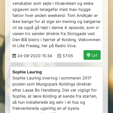
venskaber som søjle i tilværelsen og elske
opgaven som tenagefar med max-hygge
faktor hver anden weekend. Tom Andkjær er
ikke bange for at sige sin mening og bølgerne
vil da også gå højt i denne 4. episode, som vi
vanen tro sender direkte fra Slotsgade ved
Den Blå bistro i hjertet af Kolding. Velkommen
til Lille Fredag, her på Radio Viva.
Lyt
24-09-2020 15:34
57:05
Sophie Lauring
Sophie Lauring overtog i sommeren 2017
posten som Mungopark Koldings direktør
efter Lasse Bo Handberg. Det var vigtigt for
Sophie, at lære Kolding at kende fra starten,
så hun installerede sig selv i et hus og
frekventerede ugentlig en af byens