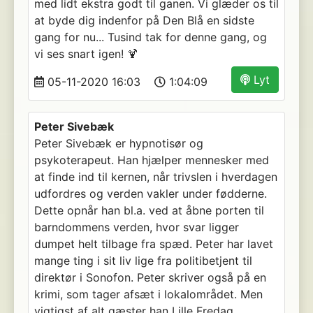
med lidt ekstra godt til ganen. Vi glæder os til
at byde dig indenfor på Den Blå en sidste
gang for nu... Tusind tak for denne gang, og
vi ses snart igen! 🍹
Lyt
05-11-2020 16:03
1:04:09
Peter Sivebæk
Peter Sivebæk er hypnotisør og
psykoterapeut. Han hjælper mennesker med
at finde ind til kernen, når trivslen i hverdagen
udfordres og verden vakler under fødderne.
Dette opnår han bl.a. ved at åbne porten til
barndommens verden, hvor svar ligger
dumpet helt tilbage fra spæd. Peter har lavet
mange ting i sit liv lige fra politibetjent til
direktør i Sonofon. Peter skriver også på en
krimi, som tager afsæt i lokalområdet. Men
vigtigst af alt gæster han Lille Fredag