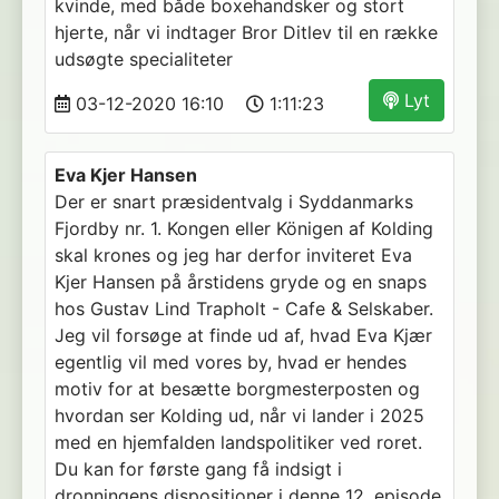
kvinde, med både boxehandsker og stort
hjerte, når vi indtager Bror Ditlev til en række
udsøgte specialiteter
Lyt
03-12-2020 16:10
1:11:23
Eva Kjer Hansen
Der er snart præsidentvalg i Syddanmarks
Fjordby nr. 1. Kongen eller Königen af Kolding
skal krones og jeg har derfor inviteret Eva
Kjer Hansen på årstidens gryde og en snaps
hos Gustav Lind Trapholt - Cafe & Selskaber.
Jeg vil forsøge at finde ud af, hvad Eva Kjær
egentlig vil med vores by, hvad er hendes
motiv for at besætte borgmesterposten og
hvordan ser Kolding ud, når vi lander i 2025
med en hjemfalden landspolitiker ved roret.
Du kan for første gang få indsigt i
dronningens dispositioner i denne 12. episode