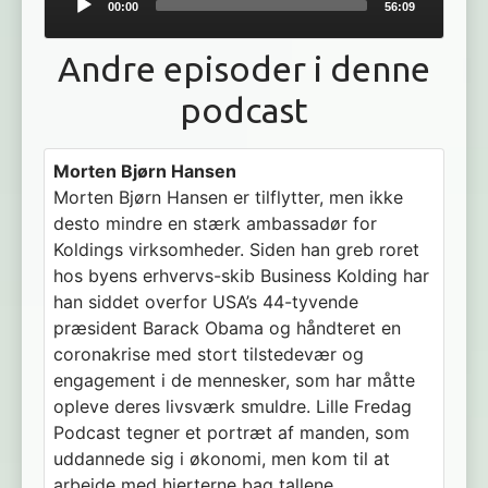
00:00
56:09
Player
Andre episoder i denne
podcast
Morten Bjørn Hansen
Morten Bjørn Hansen er tilflytter, men ikke
desto mindre en stærk ambassadør for
Koldings virksomheder. Siden han greb roret
hos byens erhvervs-skib Business Kolding har
han siddet overfor USA’s 44-tyvende
præsident Barack Obama og håndteret en
coronakrise med stort tilstedevær og
engagement i de mennesker, som har måtte
opleve deres livsværk smuldre. Lille Fredag
Podcast tegner et portræt af manden, som
uddannede sig i økonomi, men kom til at
arbejde med hjerterne bag tallene