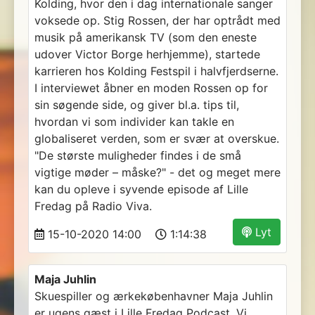
Kolding, hvor den i dag internationale sanger
voksede op. Stig Rossen, der har optrådt med
musik på amerikansk TV (som den eneste
udover Victor Borge herhjemme), startede
karrieren hos Kolding Festspil i halvfjerdserne.
I interviewet åbner en moden Rossen op for
sin søgende side, og giver bl.a. tips til,
hvordan vi som individer kan takle en
globaliseret verden, som er svær at overskue.
"De største muligheder findes i de små
vigtige møder – måske?" - det og meget mere
kan du opleve i syvende episode af Lille
Fredag på Radio Viva.
Lyt
15-10-2020 14:00
1:14:38
Maja Juhlin
Skuespiller og ærkekøbenhavner Maja Juhlin
er ugens gæst i Lille Fredag Podcast. Vi